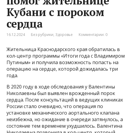
помог жительнице
Кубани с пороком
сердца
16.12.2024
Без рубрики
,
Здоровье
Комментарии: 0
Жительница Краснодарского края обратилась в
кол-центр программы «Итоги года с Владимиром
Путиным» и получила возможность попасть на
операцию на сердце, которой дожидалась три
года.
В 2020 году в ходе обследования у Валентины
Николаевны был выявлен врожденный порок
сердца. После консультаций в ведущих клиниках
России стало очевидно, что операция по
установке механического аортального клапана
неизбежна, но ожидание в очереди затянулось, а
состояние тем временем ухудшилось. Валентина
Николаевна позвонила в кол-центр, который