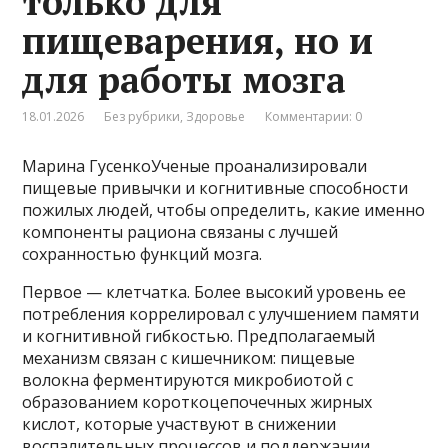
только для
пищеварения, но и
для работы мозга
18.01.2026
Без рубрики
,
Здоровье
Комментарии: 0
Марина ГусенкоУченые проанализировали
пищевые привычки и когнитивные способности
пожилых людей, чтобы определить, какие именно
компоненты рациона связаны с лучшей
сохранностью функций мозга.
Первое — клетчатка. Более высокий уровень ее
потребления коррелировал с улучшением памяти
и когнитивной гибкостью. Предполагаемый
механизм связан с кишечником: пищевые
волокна ферментируются микробиотой с
образованием короткоцепочечных жирных
кислот, которые участвуют в снижении
воспалительных процессов и поддержании