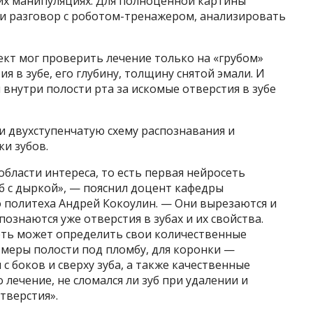
чих манипуляциях. Для полноценной картины
ти разговор с роботом-тренажером, анализировать
ект мог проверить лечение только на «грубом»
я в зубе, его глубину, толщину снятой эмали. И
внутри полости рта за искомые отверстия в зубе
и двухступенчатую схему распознавания и
и зубов.
области интереса, то есть первая нейросеть
уб с дыркой», — пояснил доцент кафедры
 политеха Андрей Кокоулин. — Они вырезаются и
познаются уже отверстия в зубах и их свойства.
еть может определить свои количественные
змеры полости под пломбу, для коронки —
с боков и сверху зуба, а также качественные
лечение, не сломался ли зуб при удалении и
тверстия».