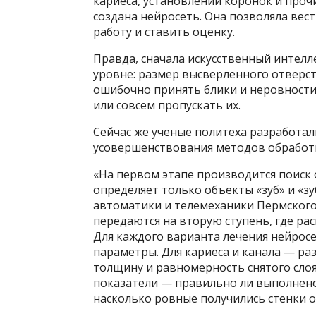
кариеса, установлении коронок и про
создана нейросеть. Она позволяла вес
работу и ставить оценку.
Правда, сначала искусственный интелл
уровне: размер высверленного отверсти
ошибочно принять блики и неровности 
или совсем пропускать их.
Сейчас же ученые политеха разработал
усовершенствования методов обработк
«На первом этапе производится поиск 
определяет только объекты «зуб» и «з
автоматики и телемеханики Пермского
передаются на вторую ступень, где рас
Для каждого варианта лечения нейрос
параметры. Для кариеса и канала — ра
толщину и равномерность снятого слоя 
показатели — правильно ли выполнено 
насколько ровные получились стенки о