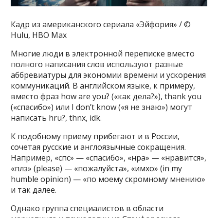
Кадр из американского сериала «Эйфория» / ©
Hulu, HBO Max
Многие люди в электронной переписке вместо
полного написания слов используют разные
аббревиатуры для экономии времени и ускорения
коммуникаций. В английском языке, к примеру,
вместо фраз how are you? («как дела?»), thank you
(«спасибо») или I don’t know («я не знаю») могут
написать hru?, thnx, idk.
К подобному приему прибегают и в России,
сочетая русские и англоязычные сокращения.
Например, «спс» — «спасибо», «нра» — «нравится»,
«плз» (please) — «пожалуйста», «имхо» (in my
humble opinion) — «по моему скромному мнению»
и так далее.
Однако группа специалистов в области