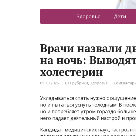
Здоровье
Дети
Врачи назвали д
на ночь: Выводя
холестерин
05.10.2025
Без рубрики
,
Здоровье
Комментари
Укладываться спать нужно с ощущение
но и пытаться уснуть голодным. В посл
но и потребляет утром гораздо больше
него падает деятельный настрой и про
Кандидат медицинских наук, гастроэнте