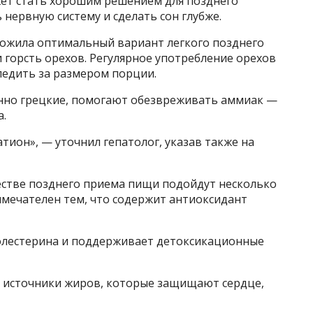
жет стать хорошим решением для позднего
 нервную систему и сделать сон глубже.
ложила оптимальный вариант легкого позднего
и горсть орехов. Регулярное употребление орехов
следить за размером порции.
бенно грецкие, помогают обезвреживать аммиак —
а.
атион», — уточнил гепатолог, указав также на
честве позднего приема пищи подойдут несколько
имечателен тем, что содержит антиоксидант
олестерина и поддерживает детоксикационные
то источники жиров, которые защищают сердце,