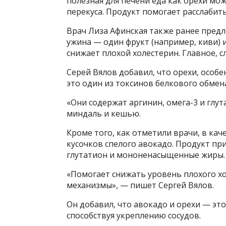
полезная для печени еда как орехи мо
перекуса. Продукт помогает расслабить
Врач Лиза Афинская также ранее пред
ужина — один фрукт (например, киви) 
снижает плохой холестерин. Главное, 
Серей Вялов добавил, что орехи, осо
это один из токсинов белкового обмен
«Они содержат аргинин, омега-3 и глут
миндаль и кешью.
Кроме того, как отметили врачи, в ка
кусочков спелого авокадо. Продукт пр
глутатион и мононенасыщенные жиры.
«Помогает снижать уровень плохого х
механизмы», — пишет Сергей Вялов.
Он добавил, что авокадо и орехи — э
способствуя укреплению сосудов.