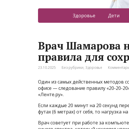
Здоровье
Дети
Врач Шамарова н
правила для сох
23.10.2025
Без рубрики
,
Здоровье
Комментари
Один из самых действенных методов с
офисе — следование правилу «20-20-20
«Ленте.ру».
Если каждые 20 минут на 20 секунд пер
футах (6 метрах) от себя, то нагрузка н
Врач советует при работе за компьют