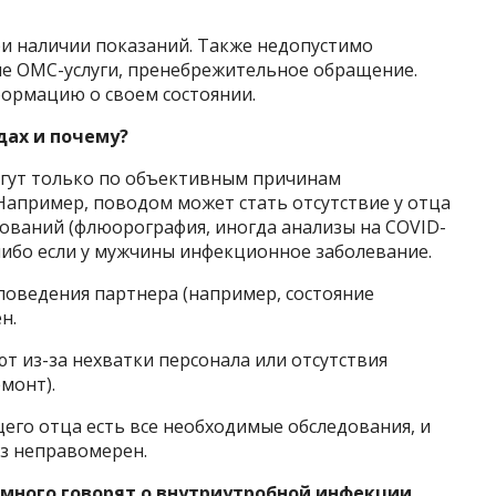
ри наличии показаний. Также недопустимо
е ОМС-услуги, пренебрежительное обращение.
ормацию о своем состоянии.
дах и почему?
гут только по объективным причинам
Например, поводом может стать отсутствие у отца
ований (флюорография, иногда анализы на COVID-
 либо если у мужчины инфекционное заболевание.
поведения партнера (например, состояние
н.
т из-за нехватки персонала или отсутствия
монт).
щего отца есть все необходимые обследования, и
аз неправомерен.
 много говорят о внутриутробной инфекции.