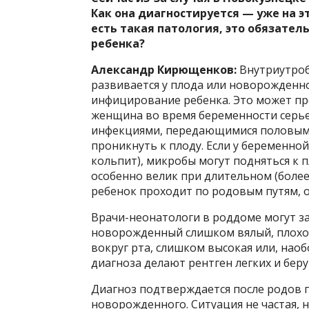
Как она диагностируется — уже на эт
есть такая патология, это обязател
ребенка?
Александр Кирющенков:
Внутриутроб
развивается у плода или новорожденно
инфицирование ребенка. Это может пр
женщина во время беременности серье
инфекциями, передающимися половым 
проникнуть к плоду. Если у беременно
кольпит), микробы могут подняться к 
особенно велик при длительном (более
ребенок проходит по родовым путям, 
Врачи-неонатологи в роддоме могут з
новорожденный слишком вялый, плохо с
вокруг рта, слишком высокая или, нао
диагноза делают рентген легких и беру
Диагноз подтверждается после родов г
новорожденного. Ситуация не частая, н