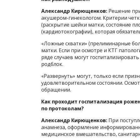
Александр Кирющенков:
Решение при
акушером-гинекологом. Критерии четк
(раскрытие шейки матки, состояние пло
(кардиотокографии), которая обязател
«Ложные схватки» (прелиминарные бол
матки. Если при осмотре и КТГ патолог
ряде случаев могут госпитализировать
родблок.
«Развернуть» могут, только если призн
удовлетворительном состоянии. Осмот
обращении.
Как проходит госпитализация рожен
по протоколам?
Александр Кирющенков:
При поступл
анамнеза, оформление информированно
медицинское вмешательство, санитарн