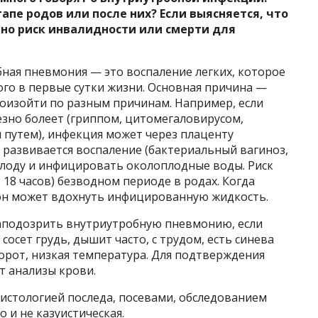
апе родов или после них? Если выясняется, что
ьно риск инвалидности или смерти для
ная пневмония — это воспаление легких, которое
го в первые сутки жизни. Основная причина —
оизойти по разным причинам. Например, если
зно болеет (гриппом, цитомегаловирусом,
путем), инфекция может через плаценту
й развивается воспаление (бактериальный вагиноз,
плоду и инфицировать околоплодные воды. Риск
 18 часов) безводном периоде в родах. Когда
он может вдохнуть инфицированную жидкость.
аподозрить внутриутробную пневмонию, если
осет грудь, дышит часто, с трудом, есть синева
борот, низкая температура. Для подтверждения
т анализы крови.
истологией последа, посевами, обследованием
о и не казуистическая.