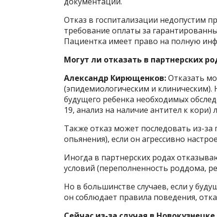
документации.
Отказ в госпитализации недопустим п
требование оплаты за гарантированны
Пациентка имеет право на полную инф
Могут ли отказать в партнерских ро
Александр Кирющенков:
Отказать мо
(эпидемиологическим и клиническим). 
будущего ребенка необходимых обслед
19, анализ на наличие антител к кори)
Также отказ может последовать из-за 
опьянения), если он агрессивно настрое
Иногда в партнерских родах отказываю
условий (переполненность роддома, ре
Но в большинстве случаев, если у буду
он соблюдает правила поведения, отк
Сейчас из-за случая в Новокузнецке