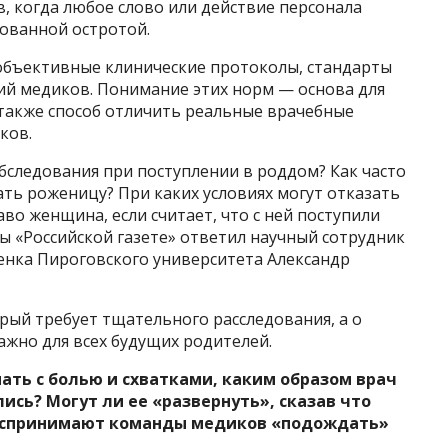
 когда любое слово или действие персонала
ованной остротой.
объективные клинические протоколы, стандарты
ий медиков. Понимание этих норм — основа для
 также способ отличить реальные врачебные
ков.
бследования при поступлении в роддом? Как часто
ть роженицу? При каких условиях могут отказать
аво женщина, если считает, что с ней поступили
ы «Российской газете» ответил научный сотрудник
нка Пироговского университета Александр
орый требует тщательного расследования, а о
ажно для всех будущих родителей.
ать с болью и схватками, каким образом врач
сь? Могут ли ее «развернуть», сказав что
оспринимают команды медиков «подождать»