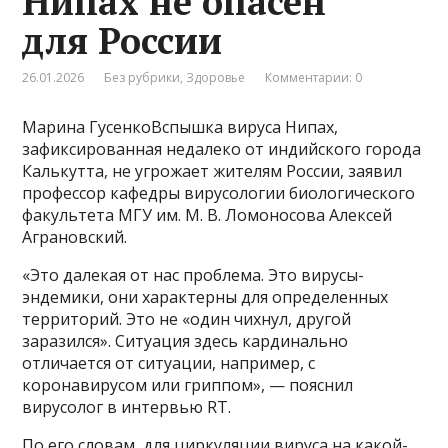
Нипах не опасен
для России
26.01.2026
Без рубрики
,
Здоровье
Комментарии: 0
Марина ГусенкоВспышка вируса Нипах,
зафиксированная недалеко от индийского города
Калькутта, не угрожает жителям России, заявил
профессор кафедры вирусологии биологического
факультета МГУ им. М. В. Ломоносова Алексей
Аграновский.
«Это далекая от нас проблема. Это вирусы-
эндемики, они характерны для определенных
территорий. Это не «один чихнул, другой
заразился». Ситуация здесь кардинально
отличается от ситуации, например, с
коронавирусом или гриппом», — пояснил
вирусолог в интервью RT.
По его словам, для циркуляции вируса на какой-