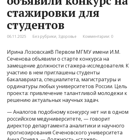
объявили конкурс на
стажировки для
студентов
06.11.2025
Без рубрики
,
Здоровье
Комментарии: 0
Ирина ЛозовскаяВ Первом МГМУ имени И.М.
Сеченова объявили о старте конкурса на
замещение должности стажера-исследователя. К
участию в нем приглашены студенты
бакалавриата, специалитета, магистратуры и
ординатуры любых университетов России. Цель
проекта: привлечение талантливой молодежи к
решению актуальных научных задач.
— Аналогов подобному конкурсу нет ни в одном
российском медуниверситете, — говорит
директор департамента аналитики и научного
прогнозирования Сеченовского университета
Анна Огнева. — Должность «стажер-