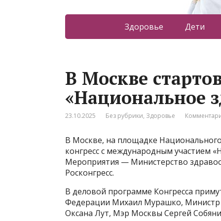
Здоровье
Дети
В Москве стартов
«Национальное з
23.10.2025
Без рубрики
,
Здоровье
Комментари
В Москве, на площадке Национального
конгресс с международным участием «
Мероприятия — Министерство здравоо
Росконгресс.
В деловой программе Конгресса приму
Федерации Михаил Мурашко, Министр с
Оксана Лут, Мэр Москвы Сергей Собян