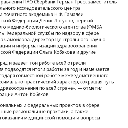
Правления ПАО Сбербанк Герман Греф, заместитель
льного исследовательского центра
 почетного академика Н.Ф. Гамалеи
ской Федерации Денис Логунов, первый
го медико-биологического агентства (ФМБА
ль Федеральной службы по надзору в сфере
ла Самойлова, директор Центрального научно-
зации и информатизации здравоохранения
ской Федерации Ольга Кобякова и другие.
ряд и задает тон работе всей отрасли
я подводятся итоги работы за год и намечается
агодаря совместной работе межведомственного
аксимально практический характер, сокращая путь
здравоохранения по всей стране», — отметил
рации Антон Кобяков.
иональных и федеральных проектов в сфере
учшие региональные практики, а также
 оказания медицинской помощи и вопросы