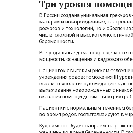
Три уровня помощи
В России создана уникальная трехуро
матерям и новорожденным, построенн
ресурсов и технологий, но и обеспеч
числе, сложной и высокотехнологично
беременности.
Все родильные дома подразделяются на
мощности, оснащения и кадрового обе
Пациенток с высоким риском осложнени
учреждения родовспоможения III уров
высокотехнологичную медицинскую п
выхаживания новорожденных с низкой и
оказания помощи детям с внутриутро
Пациентки с нормальным течением бе
во время родов госпитализируют в учре
Куда именно будет направлена рожен
женщину во время беременности. В сл