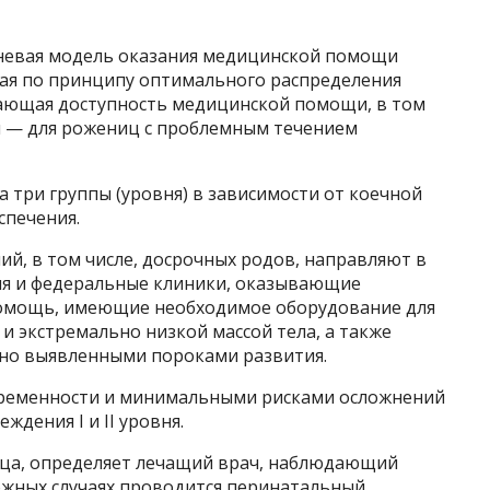
вневая модель оказания медицинской помощи
ая по принципу оптимального распределения
ивающая доступность медицинской помощи, в том
й — для рожениц с проблемным течением
 три группы (уровня) в зависимости от коечной
спечения.
й, в том числе, досрочных родов, направляют в
ня и федеральные клиники, оказывающие
омощь, имеющие необходимое оборудование для
 экстремально низкой массой тела, а также
бно выявленными пороками развития.
ременности и минимальными рисками осложнений
ждения I и II уровня.
ица, определяет лечащий врач, наблюдающий
ожных случаях проводится перинатальный