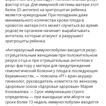
фактор отца. Для иммунной системы матери этот
белок (D-антиген) на эритроцитах ребенка
является чужеродным. При попадании даже
минимального количества крови плода в
кровоток матери (что может случиться во время
родов) ее организм начинает вырабатывать
антитела, которые атакуют и разрушают
эритроциты ребенка.
«Антирезусный иммуноглобулин вводится резус-
отрицательным женщинам при положительном
резусе отца и при отрицательных антителах к
резус-фактору у матери для предупреждения
гемолитический болезни у плода в последующих
беременностях, — пояснила «РГ» врач акушер-
гинеколог, руководитель комитета по женскому
здоровью союза «Здоровье здоровых» Мария
Коновалова. — Срок иммунизации строго
определены — при выкидыше или аборте на
сроке более 13 недель иммуноглобулин вводится