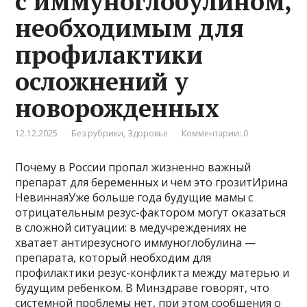
с иммуноглобулином,
необходимым для
профилактики
осложнений у
новорожденных
12.12.2025
Без рубрики
,
Здоровье
Комментарии: 0
Почему в России пропал жизненно важный
препарат для беременных и чем это грозитИрина
НевиннаяУже больше года будущие мамы с
отрицательным резус-фактором могут оказаться
в сложной ситуации: в медучреждениях не
хватает антирезусного иммуноглобулина —
препарата, который необходим для
профилактики резус-конфликта между матерью и
будущим ребенком. В Минздраве говорят, что
системной проблемы нет, при этом сообщения о