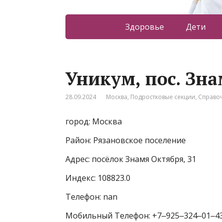
Здоровье
Дети
Уникум, пос. Зн
28.09.2024
Москва
,
Подростковые секции
,
Справо
город: Москва
Район: Рязановское поселение
Адрес: посёлок Знамя Октября, 31
Индекс: 108823.0
Телефон: nan
Мобильный Телефон: +7‒925‒324‒01‒4