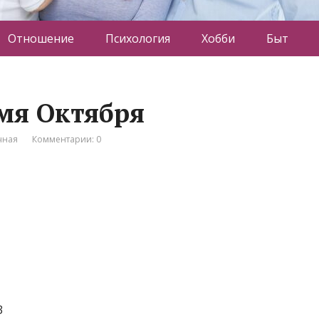
Отношение
Психология
Хобби
Быт
амя Октября
чная
Комментарии: 0
3