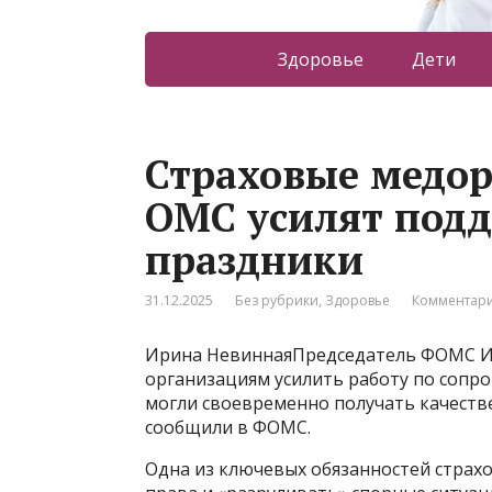
Здоровье
Дети
Страховые медо
ОМС усилят подд
праздники
31.12.2025
Без рубрики
,
Здоровье
Комментари
Ирина НевиннаяПредседатель ФОМС И
организациям усилить работу по сопр
могли своевременно получать качеств
сообщили в ФОМС.
Одна из ключевых обязанностей страх