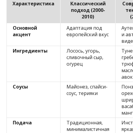
Характеристика
Классический
Сов
подход (2000-
те
2010)
(
Основной
Адаптация под
Ауте
акцент
европейский вкус
и ав
вид
Ингредиенты
Лосось, угорь,
Туне
сливочный сыр,
греб
огурец
трю
масл
авок
Соусы
Майонез, спайси-
Понз
соус, терияки
орех
шрир
васа
манг
Подача
Традиционная,
Инст
минималистичная
ярка