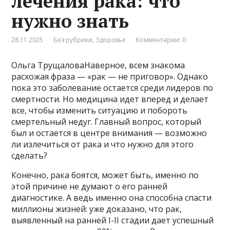
лечения рака: что
нужно знать
28.11.2025
Без рубрики
,
Здоровье
Комментарии: 0
Ольга ТрущаловаНаверное, всем знакома
расхожая фраза — «рак — не приговор». Однако
пока это заболевание остается среди лидеров по
смертности. Но медицина идет вперед и делает
все, чтобы изменить ситуацию и побороть
смертельный недуг. Главный вопрос, который
был и остается в центре внимания — возможно
ли излечиться от рака и что нужно для этого
сделать?
Конечно, рака боятся, может быть, именно по
этой причине не думают о его ранней
диагностике. А ведь именно она способна спасти
миллионы жизней: уже доказано, что рак,
выявленный на ранней I-II стадии дает успешный