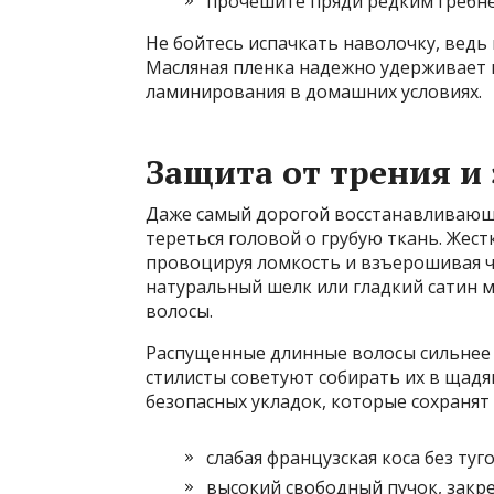
прочешите пряди редким гребне
Не бойтесь испачкать наволочку, ведь
Масляная пленка надежно удерживает в
ламинирования в домашних условиях.
Защита от трения и
Даже самый дорогой восстанавливающи
тереться головой о грубую ткань. Жест
провоцируя ломкость и взъерошивая ч
натуральный шелк или гладкий сатин 
волосы.
Распущенные длинные волосы сильнее 
стилисты советуют собирать их в щад
безопасных укладок, которые сохранят
слабая французская коса без туг
высокий свободный пучок, закр