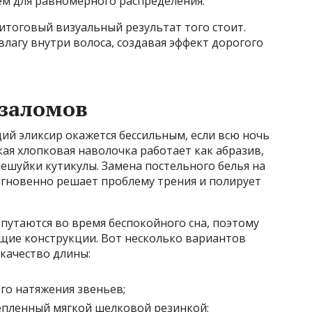
м для равномерного распределения.
 итоговый визуальный результат того стоит.
лагу внутри волоса, создавая эффект дорогого
 заломов
й эликсир окажется бессильным, если всю ночь
кая хлопковая наволочка работает как абразив,
ешуйки кутикулы. Замена постельного белья на
мгновенно решает проблему трения и полирует
путаются во время беспокойного сна, поэтому
ящие конструкции. Вот несколько вариантов
 качество длины:
ого натяжения звеньев;
епленный мягкой шелковой резинкой;