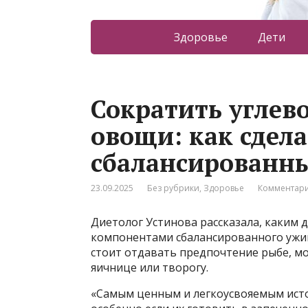
Здоровье
Дети
Сократить углев
овощи: как сдел
сбалансированн
23.09.2025
Без рубрики
,
Здоровье
Комментари
Диетолог Устинова рассказала, каким
компонентами сбалансированного ужин
стоит отдавать предпочтение рыбе, м
яичнице или творогу.
«Самым ценным и легкоусвояемым исто