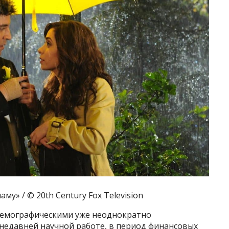
му» / © 20th Century Fox Television
-демографическими уже неоднократно
 недавней научной работе, в период финансовых