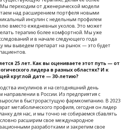
. Мы переходим от дженерической модели
отаем над расширением портфеля новыми
уникальный инсулин с недельным профилем
делю вместо ежедневных уколов. Это может
делать терапию более комфортной. Мы уже
сследований и в начале следующего года
оду мы выведем препарат на рынок — это будет
 пациентов.
тся 25 лет. Как вы оцениваете этот путь — от
огического лидера в разных областях? И к
щей круглой дате — 30-летию?
одства инсулинов и на сегодняшний день
 направлении в России. Из предприятия с
ы выросли в быстрорастущую фармкомпанию. В 2023
рат метаболического профиля, сегодня он лидер
анку для нас, и мы точно не собираемся сбавлять
условно расширим свое международное
овационными разработками и закрепим свое