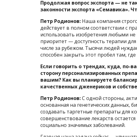
Продолжая вопрос экспорта — не так
законности экспорта «Семавика». Ч
Петр Родионов:
Наша компания строго
действует в полном соответствии с п
использовать изобретения любыми не
приоритет — доступность терапии для
числе за рубежом. Тысячи людей нужд
способен закрыть этот пробел там, гд
Если говорить о трендах, куда, по
сторону персонализированных преп
вашим? Как вы планируете баланси
качественных дженериков и собст
Петр Родионов:
С одной стороны, акт
основанная на генетических данных, б
создавать таргетные препараты для ко
совершенствование лекарств остается
социально значимых заболеваний.
Главная наша задача сейчас — улучша