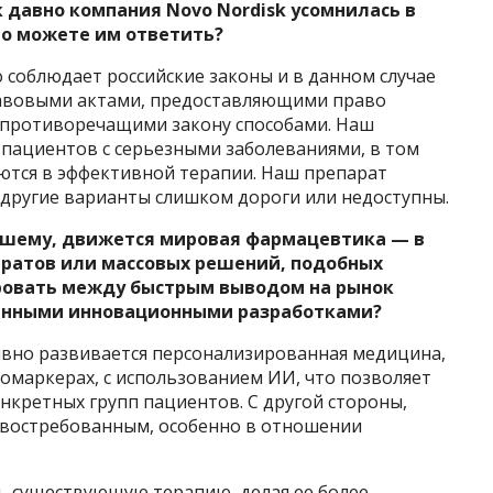
 давно компания Novo Nordisk усомнилась в
то можете им ответить?
 соблюдает российские законы и в данном случае
равовыми актами, предоставляющими право
 противоречащими закону способами. Наш
 пациентов с серьезными заболеваниями, в том
аются в эффективной терапии. Наш препарат
е другие варианты слишком дороги или недоступны.
-вашему, движется мировая фармацевтика — в
аратов или массовых решений, подобных
ровать между быстрым выводом на рынок
венными инновационными разработками?
ивно развивается персонализированная медицина,
иомаркерах, с использованием ИИ, что позволяет
нкретных групп пациентов. С другой стороны,
 востребованным, особенно в отношении
ть существующую терапию, делая ее более