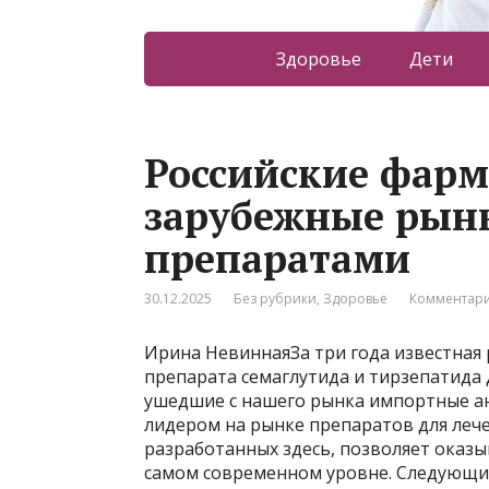
Здоровье
Дети
Российские фар
зарубежные рын
препаратами
30.12.2025
Без рубрики
,
Здоровье
Комментари
Ирина НевиннаяЗа три года известная 
препарата семаглутида и тирзепатида 
ушедшие с нашего рынка импортные а
лидером на рынке препаратов для лече
разработанных здесь, позволяет оказ
самом современном уровне. Следующи