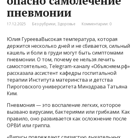
опасно самолечение
пневмонии
17.12.2025
Без рубрики
,
Здоровье
Комментарии: 0
Юлия ГурееваВысокая температура, которая
держится несколько дней и не сбивается, сильный
кашель и боли в груди могут быть симптомами
пневмонии. О том, почему ее нельзя лечить
самостоятельно, Telegram-каналу «Объясняем.рф»
рассказала ассистент кафедры госпитальной
терапии Института материнства и детства
Пироговского университета Минздрава Татьяна
Ким.
Пневмония — это воспаление легких, которое
вызвано вирусами, бактериями или грибками. Как
правило, оно развивается как осложнение после
ОРВИ или гриппа.
«Вирусы повреждают слизистую дыхательных