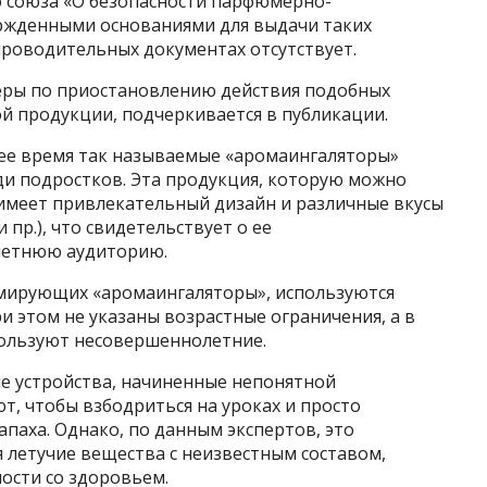
 союза «О безопасности парфюмерно-
ржденными основаниями для выдачи таких
проводительных документах отсутствует.
ры по приостановлению действия подобных
й продукции, подчеркивается в публикации.
ее время так называемые «аромаингаляторы»
ди подростков. Эта продукция, которую можно
имеет привлекательный дизайн и различные вкусы
и пр.), что свидетельствует о ее
летнюю аудиторию.
амирующих «аромаингаляторы», используются
и этом не указаны возрастные ограничения, а в
пользуют несовершеннолетние.
ые устройства, начиненные непонятной
т, чтобы взбодриться на уроках и просто
апаха. Однако, по данным экспертов, это
я летучие вещества с неизвестным составом,
ости со здоровьем.