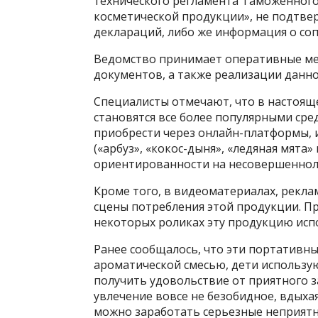
технического регламента Таможенного
косметической продукции», не подтве
деклараций, либо же информация о со
Ведомство принимает оперативные ме
документов, а также реализации данно
Специалисты отмечают, что в настоящ
становятся все более популярными сре
приобрести через онлайн-платформы, 
(«арбуз», «кокос-дыня», «ледяная мята» 
ориентированности на несовершенно
Кроме того, в видеоматериалах, рекл
сцены потребления этой продукции. Пр
некоторых роликах эту продукцию ис
Ранее сообщалось, что эти портативн
ароматической смесью, дети использую
получить удовольствие от приятного з
увлечение вовсе не безобидное, вдыха
можно заработать серьезные неприятн