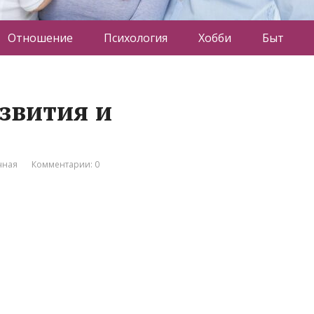
Отношение
Психология
Хобби
Быт
азвития и
чная
Комментарии: 0