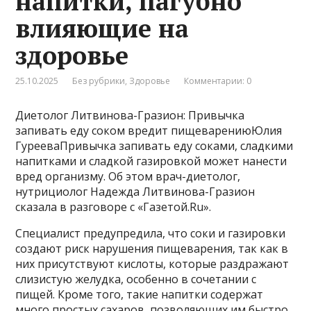
напитки, пагубно
влияющие на
здоровье
25.10.2025
Без рубрики
,
Здоровье
Комментарии: 0
Диетолог Литвинова-Гразион: Привычка
запивать еду соком вредит пищеварениюЮлия
ГурееваПривычка запивать еду соками, сладкими
напитками и сладкой газировкой может нанести
вред организму. Об этом врач-диетолог,
нутрициолог Надежда Литвинова-Гразион
сказала в разговоре с «Газетой.Ru».
Специалист предупредила, что соки и газировки
создают риск нарушения пищеварения, так как в
них присутствуют кислоты, которые раздражают
слизистую желудка, особенно в сочетании с
пищей. Кроме того, такие напитки содержат
много простых сахаров, позволяющих им быстро