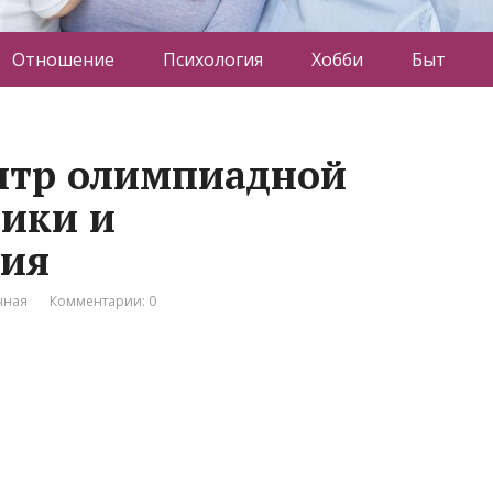
Отношение
Психология
Хобби
Быт
ентр олимпиадной
ики и
ия
чная
Комментарии: 0