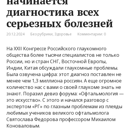
начинается
диагностика всех
серьезных болезней
20.12.2024
Без рубрики
,
Здоровье
Комментарии: 0
На XXII Конгрессе Российского глаукомного
общества более тысячи специалистов не только
России, но и стран СНГ, Восточной Европы,
Индии, Китая обсуждали глаукомные проблемы.
Была озвучена цифра: этот диагноз поставлен не
менее чем 1,3 миллиона россиян. А еще огромное
количество нас с вами о своей глаукоме знать не
знают. Поразил девиз форума: «Офтальмология —
это искусство». С этого и начался разговор с
экспертом «РГ» по глазным проблемам из плеяды
любимых учеников великого офтальмолога
Святослава Федорова профессором Михаилом
Коноваловым.