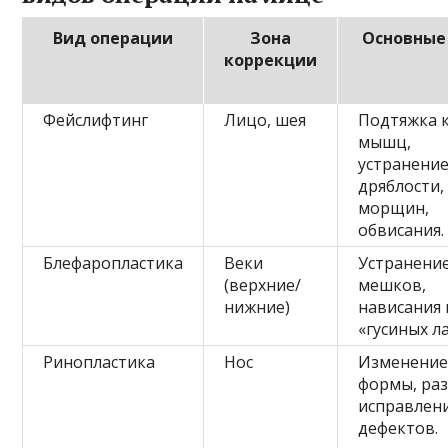
Вид операции
Зона
Основные
коррекции
Фейслифтинг
Лицо, шея
Подтяжка 
мышц,
устранени
дряблости,
морщин,
обвисания.
Блефаропластика
Веки
Устранени
(верхние/
мешков,
нижние)
нависания 
«гусиных л
Ринопластика
Нос
Изменени
формы, раз
исправлен
дефектов.