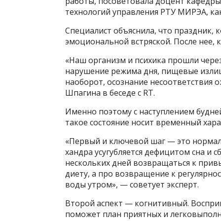
работы, посоветовала доцент кафедры
технологий управления РТУ МИРЭА, ка
Специалист объяснила, что праздник, к
эмоциональной встряской. После нее, к
«Наш организм и психика прошли через
нарушение режима дня, пищевые излиш
наоборот, осознание несоответствия 
Шпагина в беседе с RT.
Именно поэтому с наступлением будне
такое состояние носит временный хара
«Первый и ключевой шаг — это нормал
хандра усугубляется дефицитом сна и 
нескольких дней возвращаться к привы
диету, а про возвращение к регулярност
воды утром», — советует эксперт.
Второй аспект — когнитивный. Воспр
поможет план приятных и легковыпол