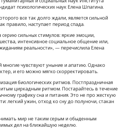
 гуманитарных и социальных наук Института
ндидат психологических наук Елена Шпагина.
оторого все так долго ждали, является сильной
ак правило, наступает период спада.
 серию сильных стимулов: яркие эмоции,
ества, интенсивное социальное общение или,
ожиданиям реальности», — перечислила Елена
й многие чувствуют уныние и апатию. Однако
ктер, и его можно мягко скорректировать.
изация биологических ритмов. Постпраздничная
сбитым циркадным ритмом. Постарайтесь в течение
чному графику сна и питания. Это не про жесткую
и: легкий ужин, отход ко сну до полуночи, стакан
инимать мир не таким серым и обыденным
нимых дел на ближайшую неделю.