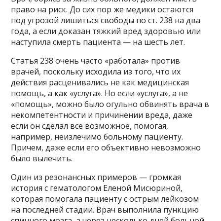
право на риск. До сих пор же медики остаются
под угрозой лишиться свободы по ст. 238 на два
года, а если доказан тяжкий вред здоровью или
наступила смерть пациента — на шесть лет.
Статья 238 очень часто «работала» против
врачей, поскольку исходила из того, что их
действия расценивались не как медицинская
помощь, а как «услуга». Но если «услуга», а не
«помощь», можно было огульно обвинять врача в
некомпетентности и причинении вреда, даже
если он сделал все возможное, помогая,
например, неизлечимо больному пациенту.
Причем, даже если его объективно невозможно
было вылечить.
Один из резонансных примеров — громкая
история с гематологом Еленой Мисюриной,
которая помогала пациенту с острым лейкозом
на последней стадии. Врач выполнила пункцию
спинного мозга, а через несколько дней больной