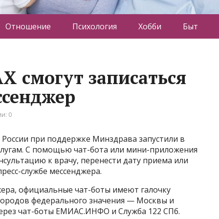
Отношение
Психология
Хобби
Быт
Х смогут записаться
ссенджер
и: 0
 России при поддержке Минздрава запустили в
слугам. С помощью чат-бота или мини-приложения
нсультацию к врачу, перенести дату приема или
пресс-службе мессенджера.
жера, официальные чат-боты имеют галочку
городов федерального значения — Москвы и
ерез чат-боты ЕМИАС.ИНФО и Служба 122 СПб.