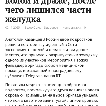
колой и драже, после
чего лишился части
желудка
02.11.2025
Без рубрики
,
Здоровье
Комментарии: 0
Анатолий КазанцевВ России двое подростков
решили повторить увиденный в Сети
эксперимент с колой и жевательным драже
Mentos, что привело к разрыву стенки желудка у
одного из участников мероприятия. Рассказ
фельдшера бригады скорой медицинской
помощи, выезжавшей к пострадавшему,
публикует Telegram-канал RT.
По словам медика, за помощью обратился
подросток, поскольку у его друга возникла рвота
с кровью. Прибывшая на вызов бригада увидела,
что пол в квартире залит густой липкой кровью,
в которой лежал пострадавший, а воздухе витал