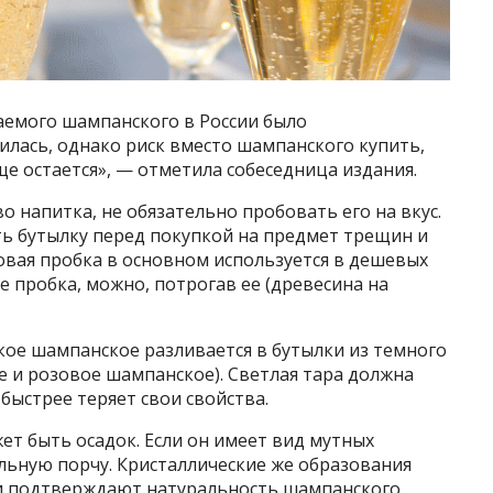
аемого шампанского в России было
илась, однако риск вместо шампанского купить,
ще остается», — отметила собеседница издания.
о напитка, не обязательно пробовать его на вкус.
ь бутылку перед покупкой на предмет трещин и
ковая пробка в основном используется в дешевых
ке пробка, можно, потрогав ее (древесина на
ское шампанское разливается в бутылки из темного
е и розовое шампанское). Светлая тара должна
быстрее теряет свои свойства.
ет быть осадок. Если он имеет вид мутных
льную порчу. Кристаллические же образования
и подтверждают натуральность шампанского.