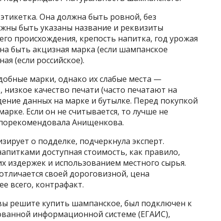
этикетка. Она должна быть ровной, без
лжны быть указаны название и реквизиты
его происхождения, крепость напитка, год урожая
жна быть акцизная марка (если шампанское
ая (если российское).
обные марки, однако их слабые места —
, низкое качество печати (часто печатают на
ение данных на марке и бутылке. Перед покупкой
арке. Если он не считывается, то лучше не
— порекомендовала Анищенкова.
изирует о подделке, подчеркнула эксперт.
напитками доступная стоимость, как правило,
х издержек и использованием местного сырья.
отличается своей дороговизной, цена
ее всего, контрафакт.
 вы решите купить шампанское, был подключен к
ованной информационной системе (ЕГАИС),