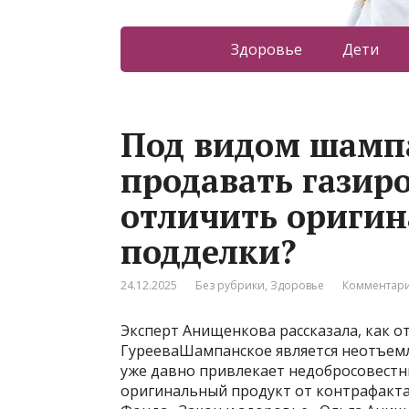
Здоровье
Дети
Под видом шамп
продавать газиро
отличить оригин
подделки?
24.12.2025
Без рубрики
,
Здоровье
Комментари
Эксперт Анищенкова рассказала, как 
ГурееваШампанское является неотъемл
уже давно привлекает недобросовестн
оригинальный продукт от контрафакта