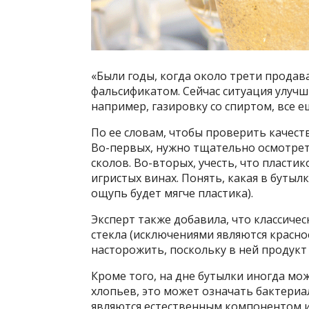
«Были годы, когда около трети продав
фальсификатом. Сейчас ситуация улучш
например, газировку со спиртом, все е
По ее словам, чтобы проверить качеств
Во-первых, нужно тщательно осмотрет
сколов. Во-вторых, учесть, что пласти
игристых винах. Понять, какая в бутыл
ощупь будет мягче пластика).
Эксперт также добавила, что классиче
стекла (исключениями являются красно
насторожить, поскольку в ней продукт 
Кроме того, на дне бутылки иногда мож
хлопьев, это может означать бактериа
являются естественным компонентом 