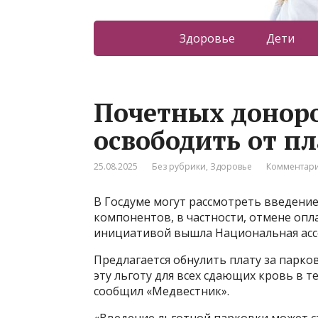
Здоровье
Дети
Почетных донор
освободить от пл
25.08.2025
Без рубрики
,
Здоровье
Комментари
В Госдуме могут рассмотреть введение
компонентов, в частности, отмене опл
инициативой вышла Национальная асс
Предлагается обнулить плату за парко
эту льготу для всех сдающих кровь в т
сообщил «Медвестник».