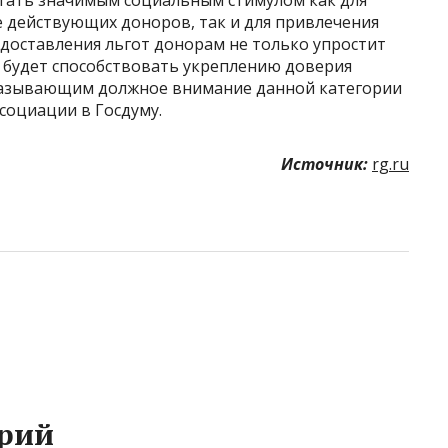
тать значимым социальным стимулом как для
 действующих доноров, так и для привлечения
доставления льгот донорам не только упростит
и будет способствовать укреплению доверия
оказывающим должное внимание данной категории
социации в Госдуму.
Источник:
rg.ru
рий