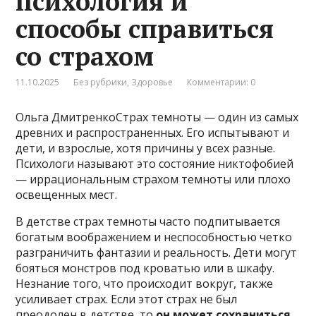
психология и
способы справиться
со страхом
11.10.2025
Без рубрики
,
Здоровье
Комментарии: 0
Ольга ДмитренкоСтрах темноты — один из самых
древних и распространенных. Его испытывают и
дети, и взрослые, хотя причины у всех разные.
Психологи называют это состояние никтофобией
— иррациональным страхом темноты или плохо
освещенных мест.
В детстве страх темноты часто подпитывается
богатым воображением и неспособностью четко
разграничить фантазии и реальность. Дети могут
бояться монстров под кроватью или в шкафу.
Незнание того, что происходит вокруг, также
усиливает страх. Если этот страх не был
преодолен в детстве, то
он может сохраниться