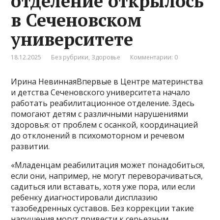
отделение открылось
в Сеченовском
университете
18.12.2025
Без рубрики
,
Здоровье
Комментарии: 0
Ирина НевиннаяВпервые в Центре материнства
и детства Сеченовского университета начало
работать реабилитационное отделение. Здесь
помогают детям с различными нарушениями
здоровья: от проблем с осанкой, координацией
до отклонений в психомоторном и речевом
развитии.
«Младенцам реабилитация может понадобиться,
если они, например, не могут переворачиваться,
садиться или вставать, хотя уже пора, или если
ребенку диагностировали дисплазию
тазобедренных суставов. Без коррекции такие
нарушения могут привести к серьезным