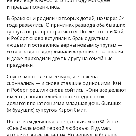
на ней еще в юности. В 1951 году молодые
и правда поженились.
В браке они родили четверых детей, но через 24
года развелись. О причинах развода оба бывших
супруга не распространяются. После этого и Фэй,
и Роберт снова вступили в брак с другими
людьми и оставались верны новым супругам —
хотя всегда поддерживали хорошие отношения
и даже приходили друг к другу на семейные
праздники.
Спустя много лет и ее муж, и его жена
скончались — и снова ставшие одинокими Фэй
и Роберт решили снова сойтись. «Они все делают
вместе, словно влюбленные подростки», —
делится впечатлениями младшая дочь бывших
(и будущих) супругов Кэрол Смит.
По словам девушки, отец отзывался о Фэй так:
«Она была моей первой любовью. Я думал,
что никогда ее не верну. Но вернул, и больше