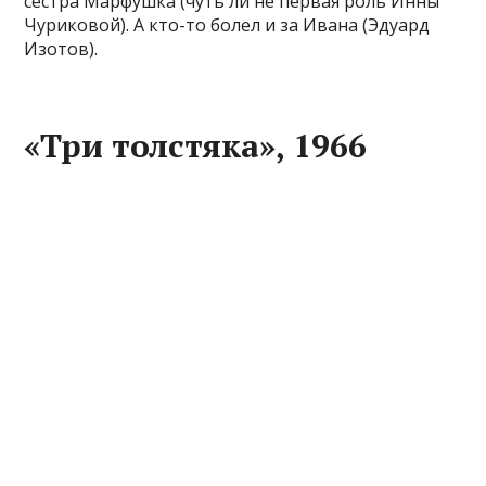
сестра Марфушка (чуть ли не первая роль Инны
Чуриковой). А кто-то болел и за Ивана (Эдуард
Изотов).
«Три толстяка», 1966