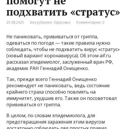
помогут не
подхватить «стратус»
25.08.2025
Без рубрики
,
Здоровье
Комментарии: 0
Не паниковать, прививаться от гриппа,
одеваться по погоде — такие правила нужно
соблюдать, чтобы не подхватить вирус «стратус»
(новый вариант коронавируса). Об этом aif.ru
рассказал эпидемиолог, заслуженный врач РФ,
академик РАН Геннадий Онищенко.
Так, прежде всего Геннадий Онищенко
рекомендует не паниковать, ведь состояние
крайнего страха способно повлиять на
иммунитет, ухудшив его. Также он посоветовал
прививаться от гриппа.
В целом, по словам эпидемиолога, для
предотвращения заражения этим вирусом
достаточно соблюдать ряд простых правил.