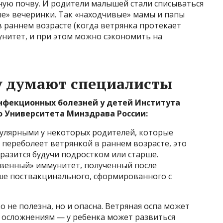
тную почву. И родители малышей стали списываться
ые» вечеринки. Так «находчивые» мамы и папы
в раннем возрасте (когда ветрянка протекает
унитет, и при этом можно сэкономить на
у думают специалисты
нфекционных болезней у детей Института
о Университета Минздрава России:
улярными у некоторых родителей, которые
 переболеет ветрянкой в раннем возрасте, это
аразится будучи подростком или старше.
твенный» иммунитет, полученный после
ше поствакцинального, сформированного с
о не полезна, но и опасна. Ветряная оспа может
к осложнениям — у ребенка может развиться