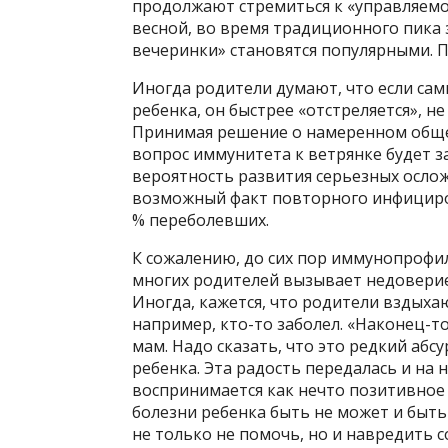
продолжают стремиться к «управляем
весной, во время традиционного пика
вечеринки» становятся популярными. П
Иногда родители думают, что если сами
ребенка, он быстрее «отстреляется», не
Принимая решение о намеренном обще
вопрос иммунитета к ветрянке будет з
вероятность развития серьезных ослож
возможный факт повторного инфициров
% переболевших.
К сожалению, до сих пор иммунопрофил
многих родителей вызывает недоверие.
Иногда, кажется, что родители вздыхаю
например, кто-то заболел. «Наконец-т
мам. Надо сказать, что это редкий абс
ребенка. Эта радость передалась и на
воспринимается как нечто позитивное 
болезни ребенка быть не может и быт
не только не помочь, но и навредить 