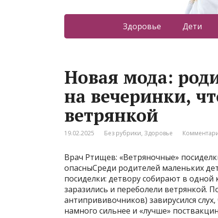
Здоровье
Дети
Новая мода: род
на вечеринки, ч
ветрянкой
19.02.2025
Без рубрики
,
Здоровье
Комментари
Врач Ртищев: «Ветряночные» посиделки
опасныСреди родителей маленьких де
посиделки: детвору собирают в одной
заразились и переболели ветрянкой. П
антипрививочников) завирусился слух,
намного сильнее и «лучше» поствакцин