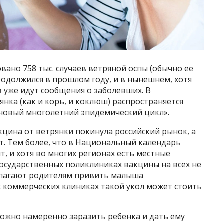
овано 758 тыс. случаев ветряной оспы (обычно ее
родолжился в прошлом году, и в нынешнем, хотя
в уже идут сообщения о заболевших. В
нка (как и корь, и коклюш) распространяется
«новый многолетний эпидемический цикл».
кцина от ветрянки покинула российский рынок, а
т. Тем более, что в Национальный календарь
, и хотя во многих регионах есть местные
 государственных поликлиниках вакцины на всех не
длагают родителям привить малыша
ых коммерческих клиниках такой укол может стоить
можно намеренно заразить ребенка и дать ему