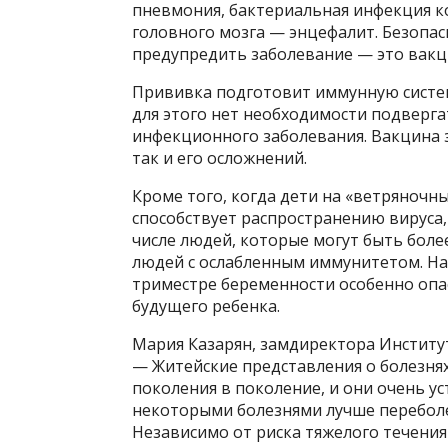
пневмония, бактериальная инфекция кож
головного мозга — энцефалит. Безопа
предупредить заболевание — это вакц
Прививка подготовит иммунную систему
для этого нет необходимости подверг
инфекционного заболевания. Вакцина з
так и его осложнений.
Кроме того, когда дети на «ветряночны
способствует распространению вируса,
числе людей, которые могут быть бол
людей с ослабленным иммунитетом. На
триместре беременности особенно опа
будущего ребенка.
Мария Казарян, замдиректора Институ
— Житейские представления о болезнях,
поколения в поколение, и они очень у
некоторыми болезнями лучше переболет
Независимо от риска тяжелого течения