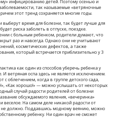
ому» инфицированию детей. Поэтому осенью и
 заболеваемости, так называемые «ветряночные
ричем этот тренд сохраняется многие годы.
 выберут время для болезни, так будет лучше для
 будет риска заболеть в отпуске, поездке.
нии с больным ребенком, родители думают, что
акрыт раз и навсегда. Однако они не учитывают
нений, косметических дефектов, а также
ания, который встречается приблизительно у 3
актика как один из способов уберечь ребенка у
 И ветряная оспа здесь не является исключением.
т с облегчением, когда в группе детского сада,
о!», «Как хорошо!» — можно услышать от некоторых
урдный случай радости родителей от болезни
 название обсуждаемого явления, «вечеринка»
и веселое. На самом деле никакой радости от
ь не должно. Поддавшись модному веянию, можно
собственному ребенку. Ни один врач не сможет