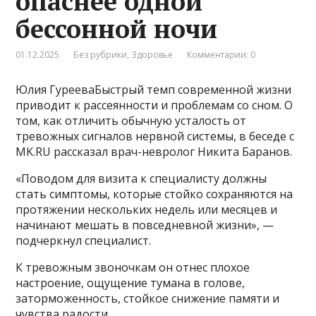
опаснее одной
бессонной ночи
01.12.2025
Без рубрики
,
Здоровье
Комментарии: 0
Юлия ГурееваБыстрый темп современной жизни
приводит к рассеянности и проблемам со сном. О
том, как отличить обычную усталость от
тревожных сигналов нервной системы, в беседе с
MK.RU рассказал врач-невролог Никита Баранов.
«Поводом для визита к специалисту должны
стать симптомы, которые стойко сохраняются на
протяжении нескольких недель или месяцев и
начинают мешать в повседневной жизни», —
подчеркнул специалист.
К тревожным звоночкам он отнес плохое
настроение, ощущение тумана в голове,
заторможенность, стойкое снижение памяти и
чувства радости.