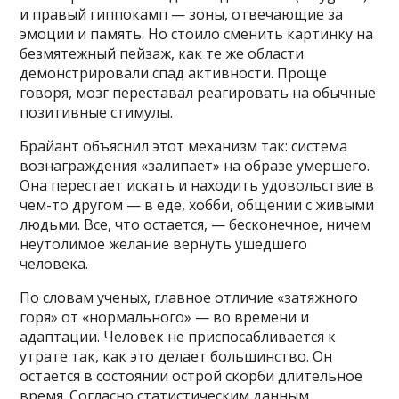
и правый гиппокамп — зоны, отвечающие за
эмоции и память. Но стоило сменить картинку на
безмятежный пейзаж, как те же области
демонстрировали спад активности. Проще
говоря, мозг переставал реагировать на обычные
позитивные стимулы.
Брайант объяснил этот механизм так: система
вознаграждения «залипает» на образе умершего.
Она перестает искать и находить удовольствие в
чем-то другом — в еде, хобби, общении с живыми
людьми. Все, что остается, — бесконечное, ничем
неутолимое желание вернуть ушедшего
человека.
По словам ученых, главное отличие «затяжного
горя» от «нормального» — во времени и
адаптации. Человек не приспосабливается к
утрате так, как это делает большинство. Он
остается в состоянии острой скорби длительное
время. Согласно статистическим данным,