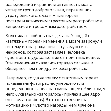
исследований и сравнили активность мозга
четырех групп добровольцев, переживших
утрату близкого: с «затяжным горем»,
посттравматическим стрессовым расстройством,
депрессией и тревожным расстройством.
Выяснилась любопытная деталь. У людей с
«затяжным горем» изменения в мозге затронули
систему вознаграждения — ту самую сеть
нейронов, которая заставляет человека
чувствовать удовольствие от приятных вещей.
Эти изменения оказались гораздо сильнее и
обширнее, чем при других расстройствах.
Например, когда человеку с «затяжным горем»
показывали фотографию умершего или
определенные слова, напоминающее о близком, у
него буквально «загоралось» прилежащее ядро
(nucleus accumbens). Эта зона отвечает за
мотивацию и чувство награды. Чем ярче она
«светилась» на снимках томографа, тем сильнее