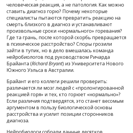
человеческая реакция, а не патология. Как можно
ставить диагноз горю? Почему некоторые
специалисты пытаются превратить реакцию на
смерть близкого в диагноз и устанавливают
произвольные сроки «нормального» горевания?
Где та грань, после которой скорбь превращается
в психическое расстройство? Споры грозили
зайти в тупик, но в дело вмешалась команда
нейробиологов под руководством Ричарда
Брайанта (
Richard Bryant
) из Университета Нового
Южного Уэльса в Австралии.
Брайант и его коллеги решили проверить:
различается ли мозг людей с «пролонгированной
реакцией горя» и тех, кто горюет «нормально»?
Если различия подтвердятся, это станет весомым
аргументом в пользу биологической основы
расстройства и усилит позиции сторонников
диагноза.
Нейробиологи собрали данные десятков