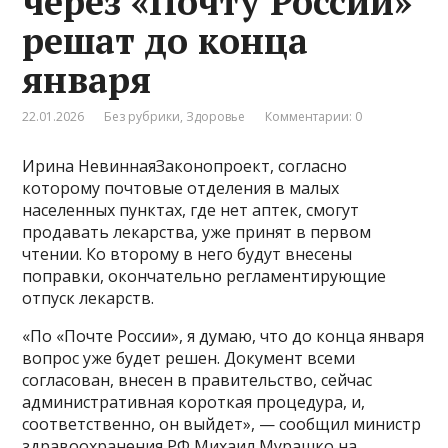
через «Почту России»
решат до конца
января
22.01.2026
Без рубрики
,
Здоровье
Комментарии: 0
Ирина НевиннаяЗаконопроект, согласно
которому почтовые отделения в малых
населенных пунктах, где нет аптек, смогут
продавать лекарства, уже принят в первом
чтении. Ко второму в него будут внесены
поправки, окончательно регламентирующие
отпуск лекарств.
«По «Почте России», я думаю, что до конца января
вопрос уже будет решен. Документ всеми
согласован, внесен в правительство, сейчас
административная короткая процедура, и,
соответственно, он выйдет», — сообщил министр
здравоохранения РФ Михаил Мурашко на