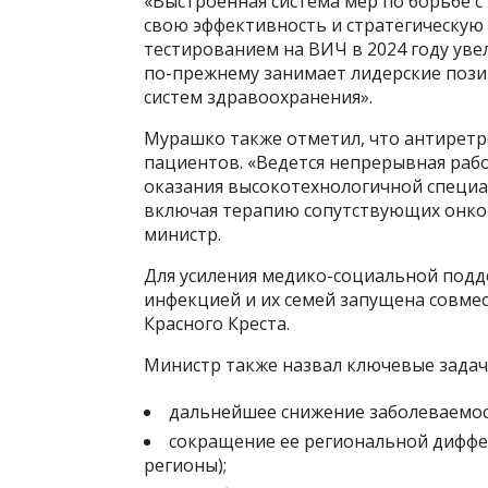
«Выстроенная система мер по борьбе 
свою эффективность и стратегическую 
тестированием на ВИЧ в 2024 году уве
по-прежнему занимает лидерские поз
систем здравоохранения».
Мурашко также отметил, что антиретр
пациентов. «Ведется непрерывная ра
оказания высокотехнологичной спец
включая терапию сопутствующих онког
министр.
Для усиления медико-социальной подд
инфекцией и их семей запущена совме
Красного Креста.
Министр также назвал ключевые задач
дальнейшее снижение заболеваемос
сокращение ее региональной диффе
регионы);