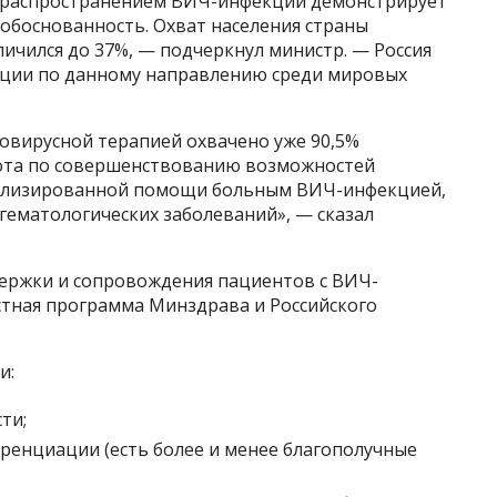
с распространением ВИЧ-инфекции демонстрирует
обоснованность. Охват населения страны
личился до 37%, — подчеркнул министр. — Россия
иции по данному направлению среди мировых
овирусной терапией охвачено уже 90,5%
бота по совершенствованию возможностей
иализированной помощи больным ВИЧ-инфекцией,
ематологических заболеваний», — сказал
ержки и сопровождения пациентов с ВИЧ-
стная программа Минздрава и Российского
и:
ти;
ренциации (есть более и менее благополучные