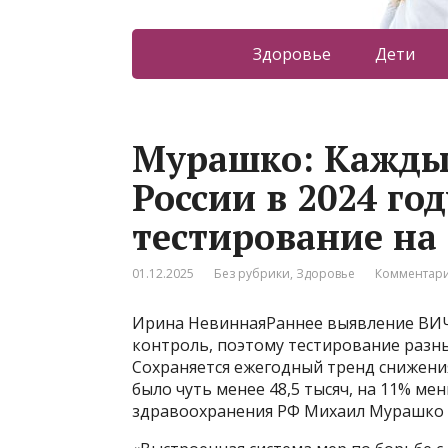
Здоровье
Дети
Мурашко: Кажды
России в 2024 го
тестирование на
01.12.2025
Без рубрики
,
Здоровье
Комментари
Ирина НевиннаяРаннее выявление ВИЧ 
контроль, поэтому тестирование разны
Сохраняется ежегодный тренд снижения 
было чуть менее 48,5 тысяч, на 11% ме
здравоохранения РФ Михаил Мурашко н