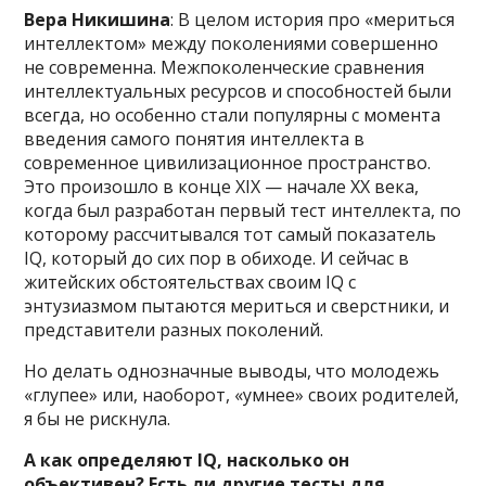
Вера Никишина
: В целом история про «мериться
интеллектом» между поколениями совершенно
не современна. Межпоколенческие сравнения
интеллектуальных ресурсов и способностей были
всегда, но особенно стали популярны с момента
введения самого понятия интеллекта в
современное цивилизационное пространство.
Это произошло в конце XIX — начале XX века,
когда был разработан первый тест интеллекта, по
которому рассчитывался тот самый показатель
IQ, который до сих пор в обиходе. И сейчас в
житейских обстоятельствах своим IQ с
энтузиазмом пытаются мериться и сверстники, и
представители разных поколений.
Но делать однозначные выводы, что молодежь
«глупее» или, наоборот, «умнее» своих родителей,
я бы не рискнула.
А как определяют IQ, насколько он
объективен? Есть ли другие тесты для