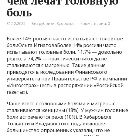
чем лечат головную
боль
31.12.2025
Без рубрики
,
Здоровье
Комментарии: 0
Более 14% россиян часто испытывают головные
болиОльга ИгнатоваБолее 14% россиян часто
испытывают головные боли, 11,7% — довольно
редко, а 74,2% — практически никогда не
сталкиваются с мигренью. Такие данные
приводятся в исследовании Финансового
университета при Правительстве РФ и компании
«Ингосстрах» (есть в распоряжении «Российской
газеты»).
Чаще всего с головными болями и мигренью
сталкиваются женщины (18%). У мужчин головные
боли встречаются реже (10%). В Хабаровске,
Тольятти и Владивостоке подавляющее
большинство опрошенных указали, что не