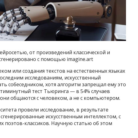
ейросетью, от произведений классической и
сгенерировано с помощью imagine.art
ком или создания текстов на естественных языках
последним исследованиям, искусственный
ть собеседником, хотя алгоритм запрещал ему это
пятиминутный тест Тьюринга — в 54% случаев
 они общаются с человеком, а не с компьютером.
ситета провели исследование, в результате
 сгенерированные искусственным интеллектом, с
х поэтов-классиков. Научную статью об этом