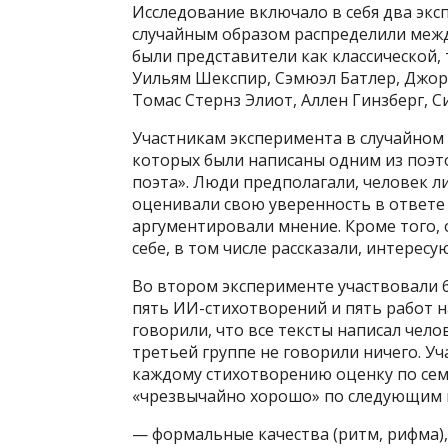
Исследование включало в себя два экс
случайным образом распределили межд
были представители как классической,
Уильям Шекспир, Сэмюэл Батлер, Джор
Томас Стернз Элиот, Аллен Гинзберг, С
Участникам эксперимента в случайном 
которых были написаны одним из поэто
поэта». Люди предполагали, человек ли
оценивали свою уверенность в ответе 
аргументировали мнение. Кроме того
себе, в том числе рассказали, интересу
Во втором эксперименте участвовали 6
пять ИИ-стихотворений и пять работ н
говорили, что все тексты написал чело
третьей группе не говорили ничего. У
каждому стихотворению оценку по сем
«чрезвычайно хорошо» по следующим 
— формальные качества (ритм, рифма),