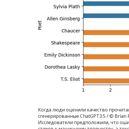
Когда люди оценили качество прочитан
сгенерированные ChatGPT3.5 / © Brian Port
Исследователи предположили, что оши
стихов к машинному творчеству, а текс