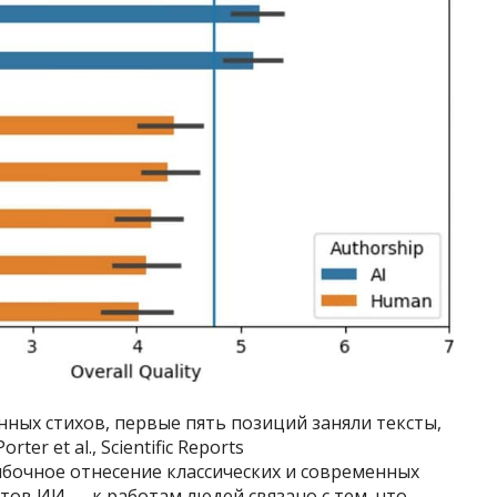
ных стихов, первые пять позиций заняли тексты,
er et al., Scientific Reports
бочное отнесение классических и современных
тов ИИ — к работам людей связано с тем, что