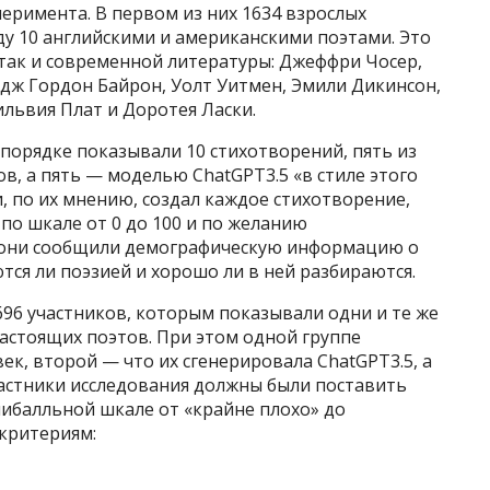
перимента. В первом из них 1634 взрослых
у 10 английскими и американскими поэтами. Это
 так и современной литературы: Джеффри Чосер,
дж Гордон Байрон, Уолт Уитмен, Эмили Дикинсон,
ильвия Плат и Доротея Ласки.
порядке показывали 10 стихотворений, пять из
в, а пять — моделью ChatGPT3.5 «в стиле этого
, по их мнению, создал каждое стихотворение,
по шкале от 0 до 100 и по желанию
, они сообщили демографическую информацию о
ются ли поэзией и хорошо ли в ней разбираются.
96 участников, которым показывали одни и те же
астоящих поэтов. При этом одной группе
век, второй — что их сгенерировала ChatGPT3.5, а
частники исследования должны были поставить
ибалльной шкале от «крайне плохо» до
критериям: