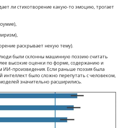
ает ли стихотворение какую-то эмоцию, трогает
оумие),
лиризм),
орение раскрывает некую тему).
 люди были склонны машинную поэзию считать
олее высокие оценки по форме, содержанию и
м ИИ-произведения. Если раньше поэзия была
ый интеллект было сложно перепутать с человеком,
моделей значительно расширились.