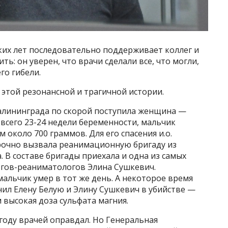
ких лет последовательно поддерживает коллег и
ть: он уверен, что врачи сделали все, что могли,
го гибели.
той резонансной и трагичной истории.
Калининграда по скорой поступила женщина —
 всего 23-24 недели беременности, мальчик
 около 700 граммов. Для его спасения и.о.
срочно вызвала реанимационную бригаду из
 В составе бригады приехала и одна из самых
огов-реаниматологов Элина Сушкевич.
альчик умер в тот же день. А некоторое время
ил Елену Белую и Элину Сушкевич в убийстве —
высокая доза сульфата магния.
 году врачей оправдал. Но Генеральная