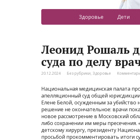
Здоровье
Дети
Леонид Рошаль 
суда по делу вра
20.12.2024
Без рубрики
,
Здоровье
Комментари
Национальная медицинская палата про
апелляционный суд общей юрисдикции
Елене Белой, осужденным за убийство
решение не окончательное: врачи пока
новое рассмотрение в Московский обл
либо сохранении им меры пресечения. 
детскому хирургу, президенту Национ
просьбой прокомментировать итоги су