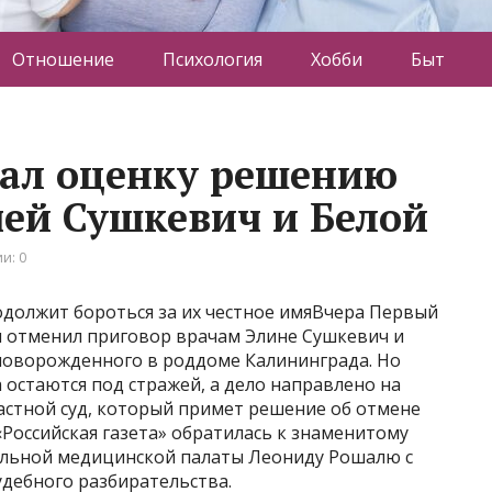
Отношение
Психология
Хобби
Быт
дал оценку решению
чей Сушкевич и Белой
и: 0
должит бороться за их честное имяВчера Первый
 отменил приговор врачам Элине Сушкевич и
 новорожденного в роддоме Калининграда. Но
 остаются под стражей, а дело направлено на
астной суд, который примет решение об отмене
«Российская газета» обратилась к знаменитому
альной медицинской палаты Леониду Рошалю с
дебного разбирательства.