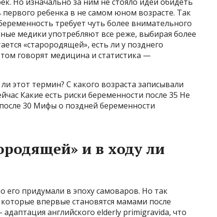
ек. Но изначально за ним не стояло идеи обидеть
первого ребенка в не самом юном возрасте. Так
 беременность требует чуть более внимательного
нные медики употребляют все реже, выбирая более
ается «старородящей», есть ли у позднего
этом говорят медицина и статистика —
 ли этот термин? С какого возраста записывали
ейчас Какие есть риски беременности после 35 Не
 после 30 Мифы о поздней беременности
ородящей» и в ходу ли
о его придумали в эпоху самоваров. Но так
, которые впервые становятся мамами после
адаптация английского elderly primigravida, что