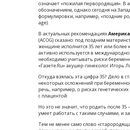
означает «пожилая первородящая». В 
обозначением, однако сегодня на Запа
формулировки, например, «поздние род
age).
В актуальных рекомендациях
Америка
(ACOG) сказано: под поздним материн
женщине исполнится 35 лет или более 
активно используется в международно
необходимо учитывать риски беременно
«Газете.Ru» акушер-гинеколог Игорь Л
Откуда взялась эта цифра 35? Дело в с
некоторых осложнений при беременнос
речь, например, о рисках генетически
с плацентой.
Но это не значит, что родить после 3
умеет работать с такими случаями, и з
Тем не менее само слово «старородящая