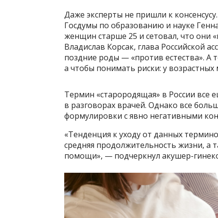
Даже эксперты не пришли к консенсусу.
Госдумы по образованию и науке Ген
женщин старше 25 и сетовал, что они 
Владислав Корсак, глава Российской ас
поздние роды — «против естества». А т
а чтобы понимать риски: у возрастных
Термин «старородящая» в России все е
в разговорах врачей. Однако все боль
формулировки с явно негативными ко
«Тенденция к уходу от данных термино
средняя продолжительность жизни, а 
помощи», — подчеркнул акушер-гинеко