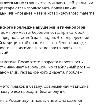
англоязычных странах это считалось нейтральным
де стараются использовать более мягкие
ы» или «позднее материнство» (advanced maternal
нского колледжа акушеров и гинекологов
ством понимается беременность, при которой
к предполагаемой дате родов. Это определение
й медицинской практике — особенно там, где
сти в зависимости от возраста, рассказал
икий.
татистике. После этого возраста вероятность
ти начинает небольшой, но стабильный рост —
х аномалий, гестационного диабета, проблем
5 — это прыжок в бездну. Современная медицина
ачастую все проходит благополучно.
» в России звучит как клеймо. Оно кажется