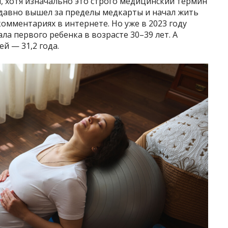
 хотя изначально это строго медицинский термин
н давно вышел за пределы медкарты и начал жить
комментариях в интернете. Но уже в 2023 году
ла первого ребенка в возрасте 30–39 лет. А
й — 31,2 года.