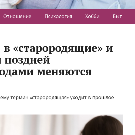
Отношение
Психология
Хобби
Быт
 в «старородящие» и
 поздней
годами меняются
очему термин «старородящая» уходит в прошлое