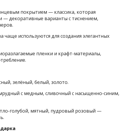
глянцевым покрытием — классика, которая
и — декоративные варианты с тиснением,
еров.
за чаще используются для создания элегантных
биоразлагаемые пленки и крафт-материалы,
требление.
ый, зелёный, белый, золото.
мрудный с медным, сливочный с насыщенно-синим,
тло-голубой, мятный, пудровый розовый —
ь.
одарка