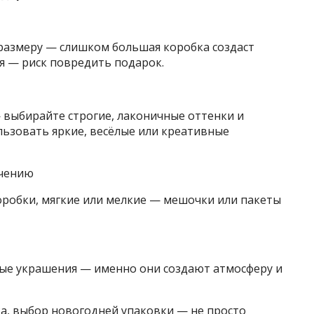
размеру — слишком большая коробка создаст
 — риск повредить подарок.
 выбирайте строгие, лаконичные оттенки и
льзовать яркие, весёлые или креативные
ачению
оробки, мягкие или мелкие — мешочки или пакеты
ные украшения — именно они создают атмосферу и
ка
, выбор новогодней упаковки — не просто