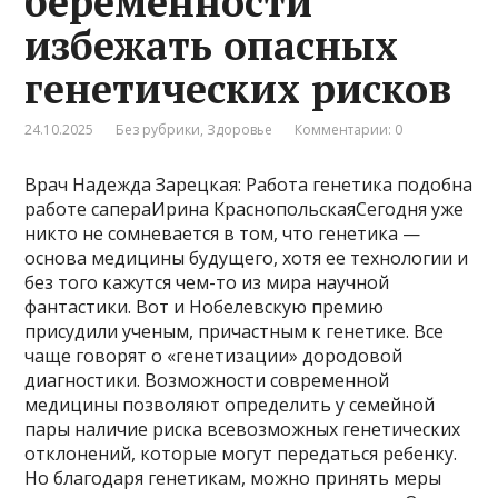
беременности
избежать опасных
генетических рисков
24.10.2025
Без рубрики
,
Здоровье
Комментарии: 0
Врач Надежда Зарецкая: Работа генетика подобна
работе сапераИрина КраснопольскаяСегодня уже
никто не сомневается в том, что генетика —
основа медицины будущего, хотя ее технологии и
без того кажутся чем-то из мира научной
фантастики. Вот и Нобелевскую премию
присудили ученым, причастным к генетике. Все
чаще говорят о «генетизации» дородовой
диагностики. Возможности современной
медицины позволяют определить у семейной
пары наличие риска всевозможных генетических
отклонений, которые могут передаться ребенку.
Но благодаря генетикам, можно принять меры