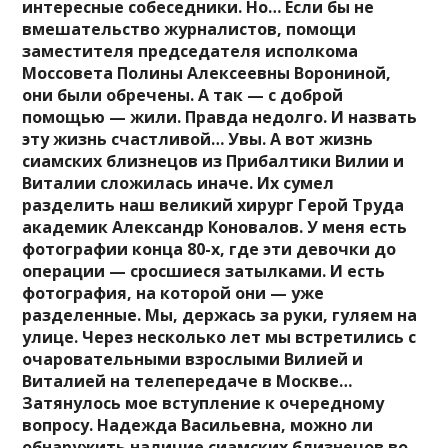
интересные собеседники. Но… Если бы не
вмешательство журналистов, помощи
заместителя председателя исполкома
Моссовета Полины Алексеевны Ворониной,
они были обречены. А так — с доброй
помощью — жили. Правда недолго. И назвать
эту жизнь счастливой… Увы. А вот жизнь
сиамских близнецов из Прибалтики Вилии и
Виталии сложилась иначе.
Их сумел
разделить наш великий хирург Герой Труда
академик Александр Коновалов.
У меня есть
фотографии конца 80-х, где эти девочки до
операции — сросшиеся затылками. И есть
фотография, на которой они — уже
разделенные. Мы, держась за руки, гуляем на
улице. Через несколько лет мы встретились с
очаровательными взрослыми Вилией и
Виталией на телепередаче в Москве…
Затянулось мое вступление к очередному
вопросу. Надежда Васильевна, можно ли
обнаружить наличие сиамских близнецов во